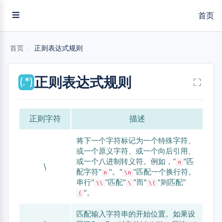
首页
首页
/
正则表达式规则
正则表达式规则
正则字符
描述
将下一个字符标记为一个特殊字符、
或一个原义字符、或一个向后引用、
或一个八进制转义符。例如，“
"匹
n
\
配字符"
"。"
"匹配一个换行符。
n
\n
串行"
"匹配"
"而"
"则匹配"
\\
\
\(
"。
(
匹配输入字符串的开始位置。如果设