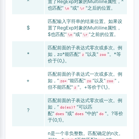
^
置了RegExp对象的Multiline属性，^
也匹配“
"或"
"之后的位置。
\n
\r
匹配输入字符串的结束位置。如果设
$
置了RegExp对象的Multiline属性，
$也匹配“
"或"
"之前的位置。
\n
\r
匹配前面的子表达式零次或多次。例
*
如，zo*能匹配“
"以及"
"。*等
z
zoo
价于{0,}。
匹配前面的子表达式一次或多次。例
+
如，“
"能匹配"
"以及"
"，
zo+
zo
zoo
但不能匹配"
"。+等价于{1,}。
z
匹配前面的子表达式零次或一次。例
如，“
"可以匹
do(es)?
?
配"
"或"
"中的"
"。?等价
does
does
do
于{0,1}。
n
是一个非负整数。匹配确定的
n
次。