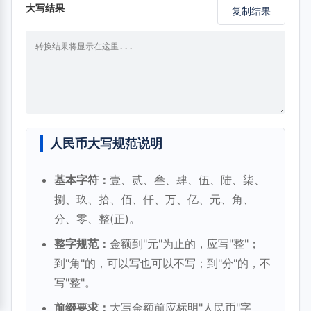
大写结果
复制结果
人民币大写规范说明
基本字符：
壹、贰、叁、肆、伍、陆、柒、
捌、玖、拾、佰、仟、万、亿、元、角、
分、零、整(正)。
整字规范：
金额到"元"为止的，应写"整"；
到"角"的，可以写也可以不写；到"分"的，不
写"整"。
前缀要求：
大写金额前应标明"人民币"字