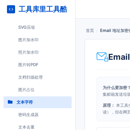
二维码解码
工具库里工具酷
图片裁剪
SVG压缩
首页
/
Email 地址加
图片加水印
照片加水印
Ema
图片转PDF
文档扫描处理
为什么要加密
图片占位
集邮箱发送垃
文本字符
原理：
本工具生
读），但在网
密码生成器
文本去重