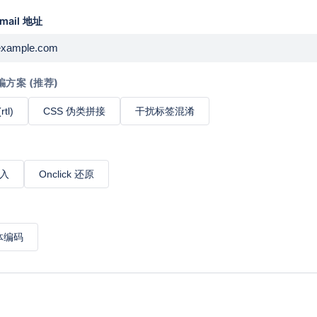
ail 地址
骗方案 (推荐)
tl)
CSS 伪类拼接
干扰标签混淆
写入
Onclick 还原
实体编码