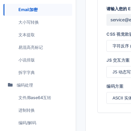
请输入您的 Em
Email加密
大小写转换
CSS 视觉欺
文本提取
字符反序 (r
易混高亮标记
小说排版
JS 交互方案
JS 动态
拆字字典
编码处理
编码方案
文件/Base64互转
ASCII 
进制转换
编码/解码