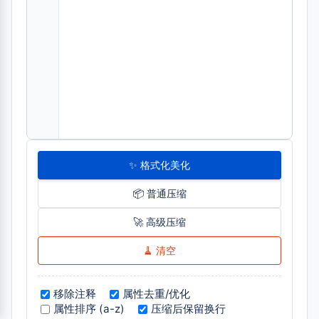
✨ 格式化美化
📦 普通压缩
🚀 高级压缩
🧹 清空
移除注释
属性去重/优化
属性排序 (a-z)
压缩后保留换行