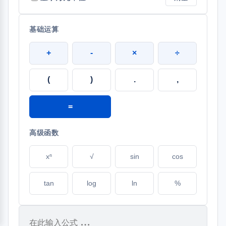
基础运算
+
-
×
÷
(
)
.
,
=
高级函数
xⁿ
√
sin
cos
tan
log
ln
%